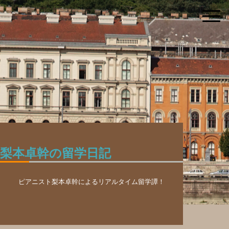
梨本卓幹の留学日記
ピアニスト梨本卓幹によるリアルタイム留学譚！