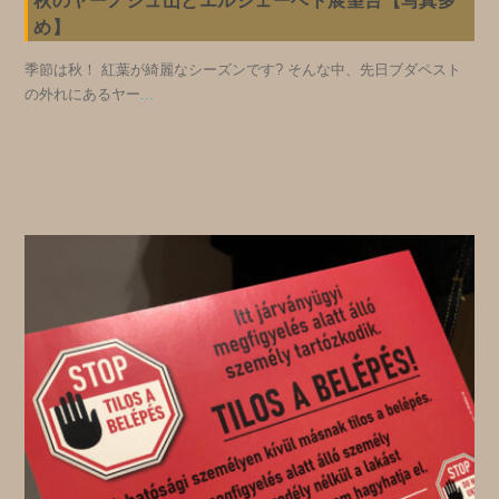
秋のヤーノシュ山とエルジェーベト展望台【写真多
め】
季節は秋！ 紅葉が綺麗なシーズンです? そんな中、先日ブダペスト
の外れにあるヤー
...