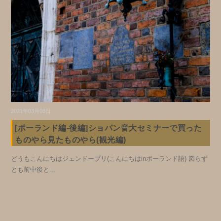
2021年03月08日
[ポーランド編-後編]ショパン音大セミナーで買った
ものやら見たものやら(観光編)
どうもこんにちはジェンドーブリ(こんにちはinポーランド語) 図らず
とも前中後と
...