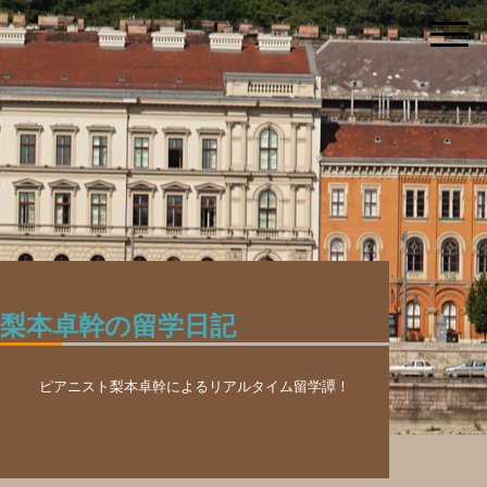
梨本卓幹の留学日記
ピアニスト梨本卓幹によるリアルタイム留学譚！