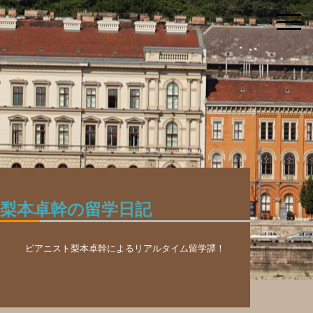
梨本卓幹の留学日記
ピアニスト梨本卓幹によるリアルタイム留学譚！