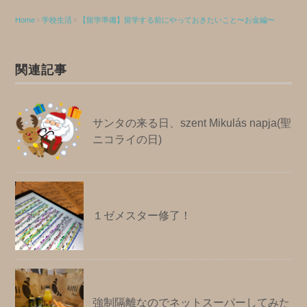
Home
›
学校生活
›
【留学準備】留学する前にやっておきたいこと〜お金編〜
関連記事
サンタの来る日、szent Mikulás napja(聖
ニコライの日)
１ゼメスター修了！
強制隔離なのでネットスーパーしてみた