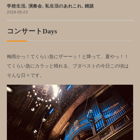
学校生活
,
演奏会
,
私生活のあれこれ
,
雑談
2019-05-23
コンサートDays
梅雨かっ！てくらい急にザーーッ！と降って、夏やっ！！
てくらい急にカラッと晴れる、ブダペストの今日この頃は
そんな日々です。