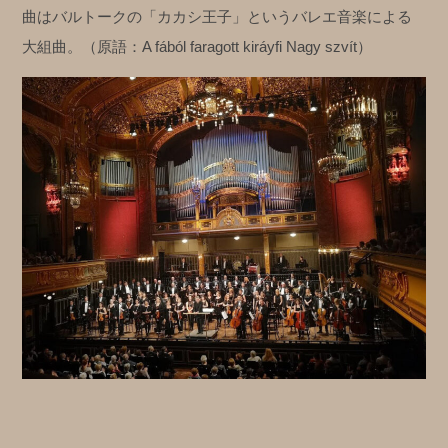
曲はバルトークの「カカシ王子」というバレエ音楽による
大組曲。（原語：A fából faragott kiráyfi Nagy szvít）