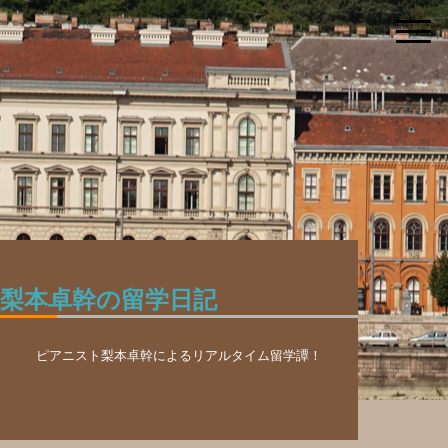
梨本卓幹の留学日記
ピアニスト梨本卓幹によるリアルタイム留学譚！