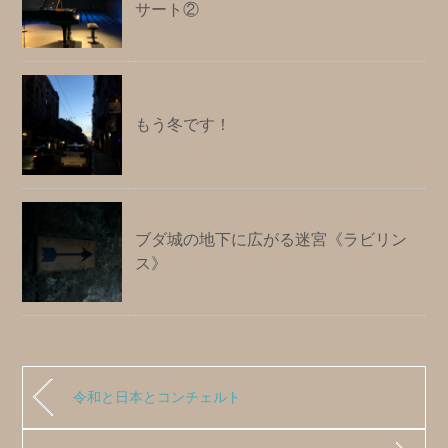
サート②
もう冬です！
ブダ城の地下に広がる迷宮《ラビリン
ス》
令和と日本とコンチェルト