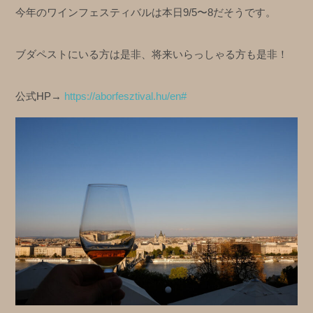
今年のワインフェスティバルは本日9/5〜8だそうです。
ブダペストにいる方は是非、将来いらっしゃる方も是非！
公式HP→
https://aborfesztival.hu/en#