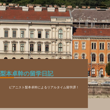
梨本卓幹の留学日記
ピアニスト梨本卓幹によるリアルタイム留学譚！