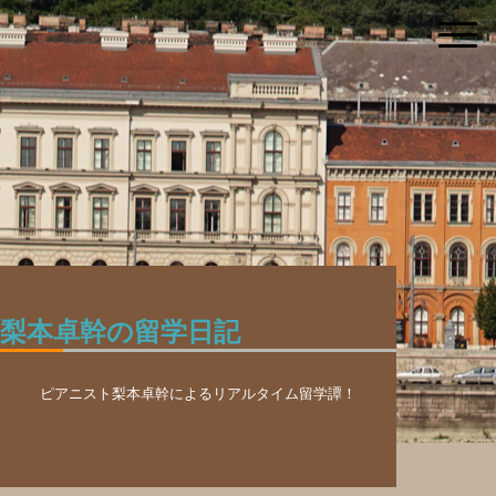
梨本卓幹の留学日記
ピアニスト梨本卓幹によるリアルタイム留学譚！