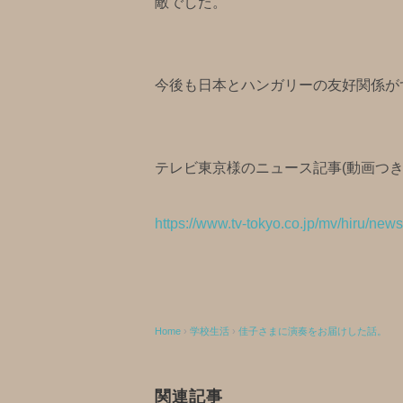
敵でした。
今後も日本とハンガリーの友好関係が
テレビ東京様のニュース記事(動画つき
https://www.tv-tokyo.co.jp/mv/hiru/ne
Home
›
学校生活
›
佳子さまに演奏をお届けした話。
関連記事