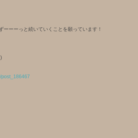
ずーーーっと続いていくことを願っています！
)
ws/post_186467