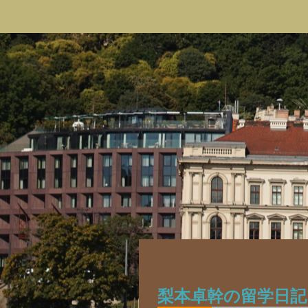
梨本卓幹の留学日記