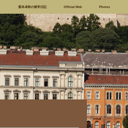
梨本卓幹の留学日記
Official Web
Photos