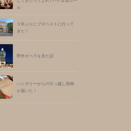
してきたってよinフバイ音楽ホー
ル
３年ぶりにブダペストに行って
きた！
野外オペラを見た話
ハンガリーからの引っ越し荷物
が届いた！