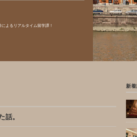
幹によるリアルタイム留学譚！
新着
た話。